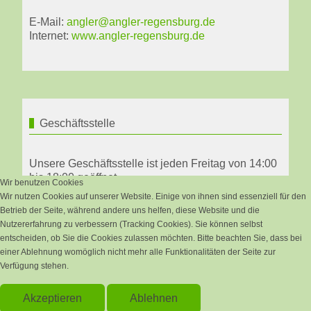
E-Mail:
angler@angler-regensburg.de
Internet:
www.angler-regensburg.de
Geschäftsstelle
Unsere Geschäftsstelle ist jeden Freitag von 14:00
bis 18:00 geöffnet.
Wir benutzen Cookies
Wir nutzen Cookies auf unserer Website. Einige von ihnen sind essenziell für den
Michael Gangl sen.
Betrieb der Seite, während andere uns helfen, diese Website und die
Anglerbund Regensburg
Nutzererfahrung zu verbessern (Tracking Cookies). Sie können selbst
entscheiden, ob Sie die Cookies zulassen möchten. Bitte beachten Sie, dass bei
Tel: +49 160 90590430
einer Ablehnung womöglich nicht mehr alle Funktionalitäten der Seite zur
Verfügung stehen.
© Anglerbund Regensburg 2026, Erstellt von
Firma
Akzeptieren
Ablehnen
Com.BISS
.