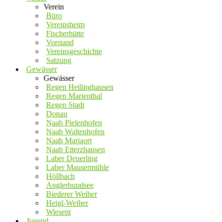
Verein
Büro
Vereinsheim
Fischerhütte
Vorstand
Vereinsgeschichte
Satzung
Gewässer
Gewässer
Regen Heilinghausen
Regen Marienthal
Regen Stadt
Donau
Naab Pielenhofen
Naab Waltenhofen
Naab Mariaort
Naab Etterzhausen
Laber Deuerling
Laber Mausermühle
Höllbach
Anglerbundsee
Biederer Weiher
Heigl-Weiher
Wiesent
Jugend