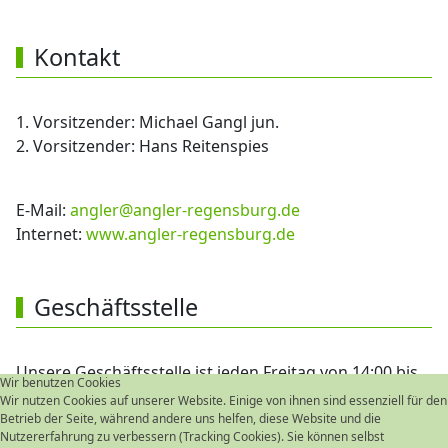
Kontakt
1. Vorsitzender: Michael Gangl jun.
2. Vorsitzender: Hans Reitenspies
E-Mail:
angler@angler-regensburg.de
Internet:
www.angler-regensburg.de
Geschäftsstelle
Unsere Geschäftsstelle ist jeden Freitag von 14:00 bis
Wir benutzen Cookies
18:00 geöffnet.
Wir nutzen Cookies auf unserer Website. Einige von ihnen sind essenziell für den
Betrieb der Seite, während andere uns helfen, diese Website und die
Michael Gangl sen.
Nutzererfahrung zu verbessern (Tracking Cookies). Sie können selbst